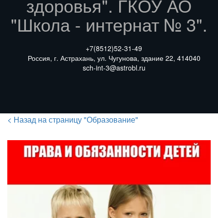
здоровья". ГКОУ АО
"Школа - интернат № 3".
+7(8512)
52-31-49
Россия
,
г. Астрахань
,
ул. Чугунова
,
здание 22
,
414040
sch-int-3@astrobl.ru
< Назад на страницу "Образование"